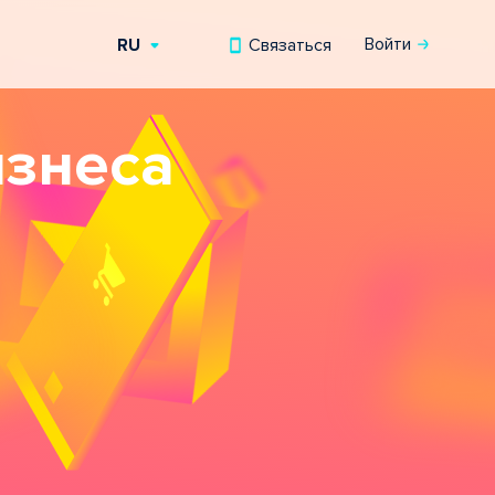
Войти
Связаться
RU
EN
изнеса
UZ