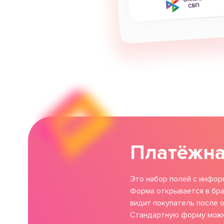
Платёжн
Это набор полей с инфор
Форма открывается в бра
видит покупатель после 
Стандартную форму можн