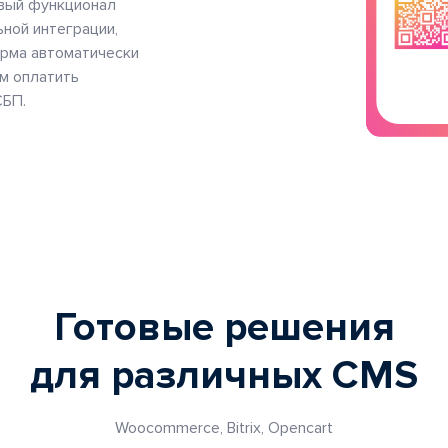
овый функционал
ьной интеграции,
орма автоматически
м оплатить
СБП.
Готовые решения
для различных CMS
Woocommerce, Bitrix, Opencart