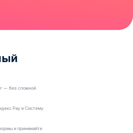
ный
г — без сложной
ндекс Pay и Систему
формы и принимайте