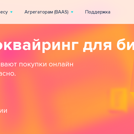
несу
Агрегаторам (BAAS)
Поддержка
эквайринг для б
вают покупки онлайн
асно.
ии