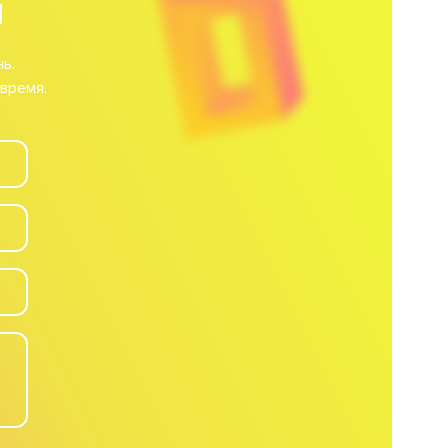
м
ь.
время.