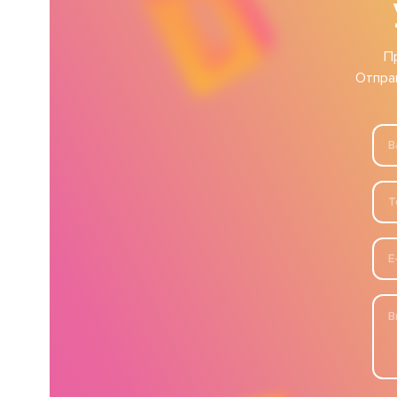
П
Отпра