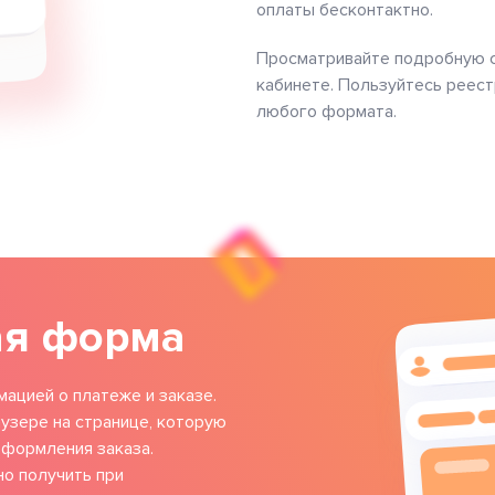
оплаты бесконтактно.
Просматривайте подробную с
кабинете. Пользуйтесь реес
любого формата.
ая форма
мацией о платеже и заказе.
узере на странице, которую
оформления заказа.
о получить при