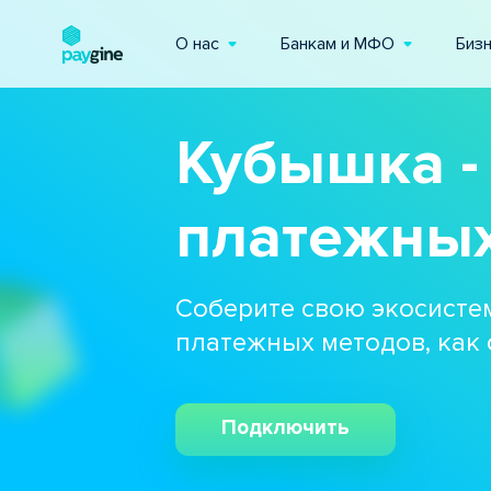
О нас
Банкам и МФО
Биз
Кубышка -
платежных
Соберите свою экосистем
платежных методов, как
Подключить