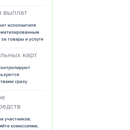
я выплат
чет исполнителя
томатизированным
за товары и услуги
льных карт
контролируют
льзуются
твами сразу
ое
редств
а участников,
яйте комиссиями,