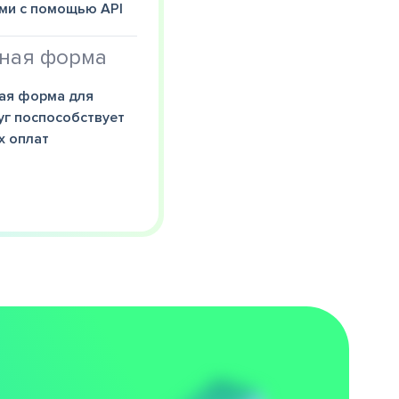
ями с помощью API
жная форма
ая форма для
уг поспособствует
х оплат