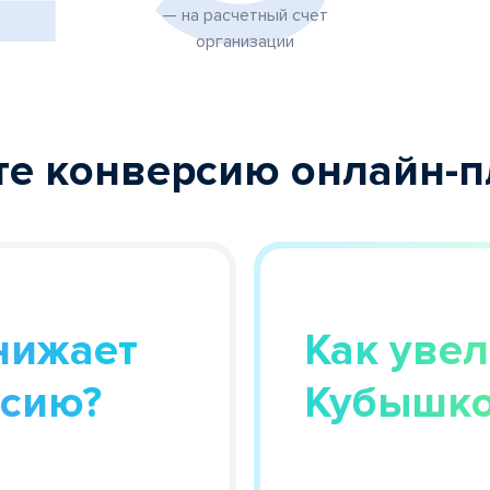
— на расчетный счет
организации
е конверсию онлайн-
нижает
Как увел
рсию?
Кубышко