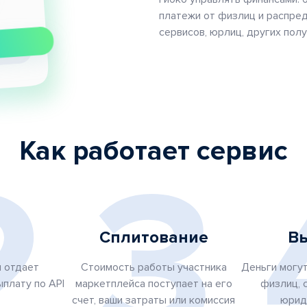
платежи от физлиц и распред
сервисов, юрлиц, других пол
Как работает сервис
2
3
Сплитование
В
я отдает
Cтоимость работы участника
Деньги могут
плату по API
маркетплейса поступает на его
физлиц, 
счет, ваши затраты или комиссия
юрид