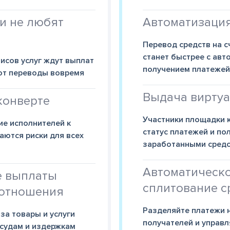
и не любят
Автоматизаци
Перевод средств на с
станет быстрее с ав
исов услуг ждут выплат
получением платежей 
ают переводы вовремя
Выдача виртуа
конверте
Участники площадки 
е исполнителей к
статус платежей и по
ются риски для всех
заработанными средс
Автоматическ
е выплаты
сплитование с
отношения
Разделяйте платежи н
за товары и услуги
получателей и управл
 судам и издержкам