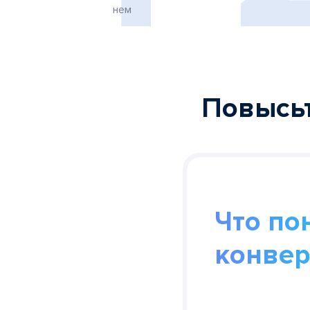
нем
Повысьт
Что по
конве