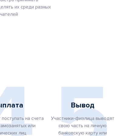
елять их среди разных
учателей
4
5
ыплата
Вывод
 поступать на счета
Участники-физлица выводят
самозанятых или
свою часть на личную
ических лиц
банковскую карту или