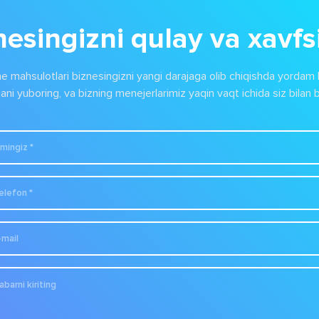
nesingizni qulay va xavfsi
e mahsulotlari biznesingizni yangi darajaga olib chiqishda yordam 
ni yuboring, va bizning menejerlarimiz yaqin vaqt ichida siz bilan b