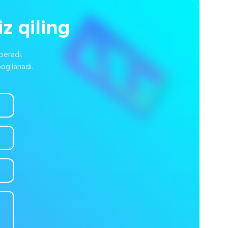
z qiling
beradi.
og‘lanadi.