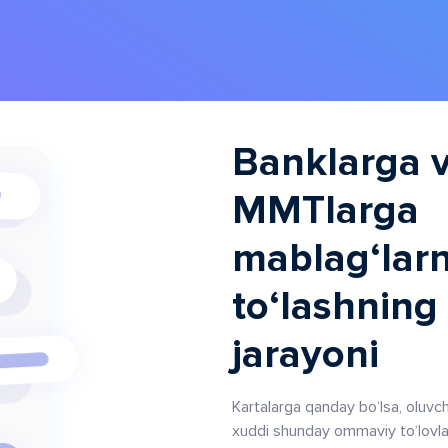
Banklarga 
MMTlarga
mablag‘larn
to‘lashning
jarayoni
Kartalarga qanday bo‘lsa, oluvch
xuddi shunday ommaviy to‘lovlar