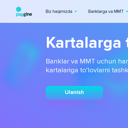
Biz haqimizda
Banklarga va MMT
Kartalarga 
Banklar va MMT uchun har
kartalariga to‘lovlarni tashk
Ulanish