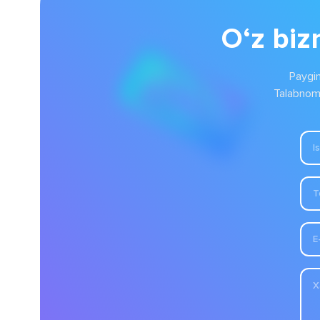
O‘z biz
Paygin
Talabnoma