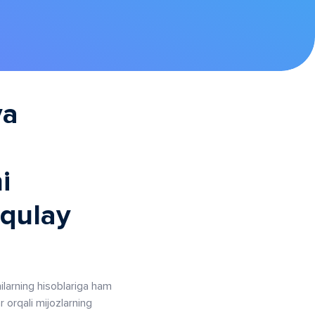
va
i
 qulay
ilarning hisoblariga ham
 orqali mijozlarning