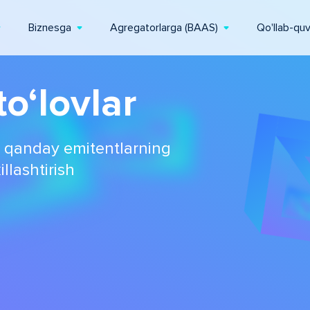
Biznesga
Agregatorlarga (BAAS)
Qo'llab-qu
to‘lovlar
 qanday emitentlarning
illashtirish