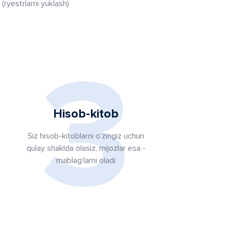
 (ryestrlarni yuklash)
3
Hisob-kitob
Siz hisob-kitoblarni o‘zingiz uchun
qulay shaklda olasiz, mijozlar esa -
mablag‘larni oladi