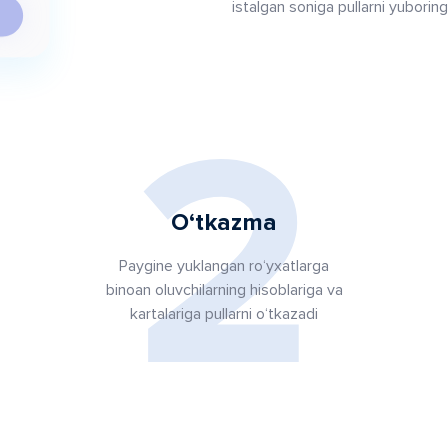
istalgan soniga pullarni yuboring
2
O‘tkazma
Paygine yuklangan ro‘yxatlarga
binoan oluvchilarning hisoblariga va
kartalariga pullarni o‘tkazadi