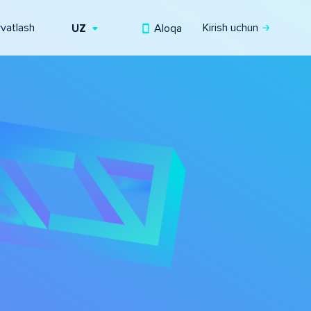
vvatlash
Kirish uchun
Aloqa
UZ
RU
EN