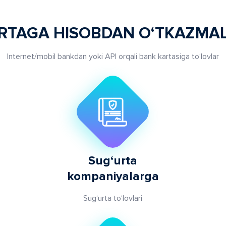
RTAGA HISOBDAN O‘TKAZMA
Internet/mobil bankdan yoki API orqali bank kartasiga to‘lovlar
Sug‘urta
kompaniyalarga
Sug‘urta to‘lovlari