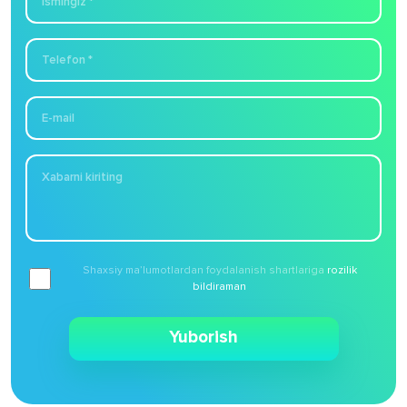
Shaxsiy maʼlumotlardan foydalanish shartlariga
rozilik
bildiraman
Yuborish