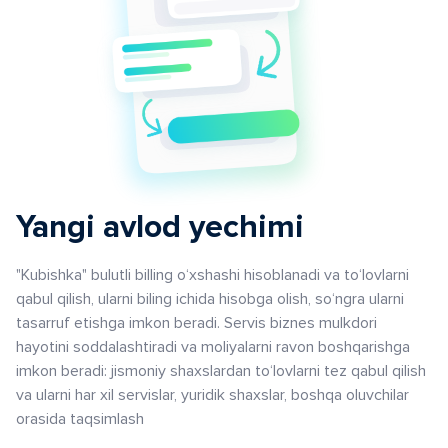
Yangi avlod yechimi
"Kubishka" bulutli billing o‘xshashi hisoblanadi va to‘lovlarni
qabul qilish, ularni biling ichida hisobga olish, so‘ngra ularni
tasarruf etishga imkon beradi. Servis biznes mulkdori
hayotini soddalashtiradi va moliyalarni ravon boshqarishga
imkon beradi: jismoniy shaxslardan to‘lovlarni tez qabul qilish
va ularni har xil servislar, yuridik shaxslar, boshqa oluvchilar
orasida taqsimlash