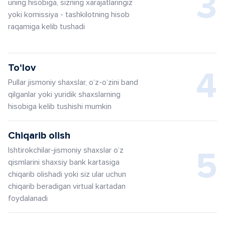
3
uning hisobiga, sizning xarajatlaringiz
yoki komissiya - tashkilotning hisob
raqamiga kelib tushadi
To‘lov
4
Pullar jismoniy shaxslar, o‘z-o‘zini band
qilganlar yoki yuridik shaxslarning
hisobiga kelib tushishi mumkin
Chiqarib olish
Ishtirokchilar-jismoniy shaxslar o‘z
5
qismlarini shaxsiy bank kartasiga
chiqarib olishadi yoki siz ular uchun
chiqarib beradigan virtual kartadan
foydalanadi