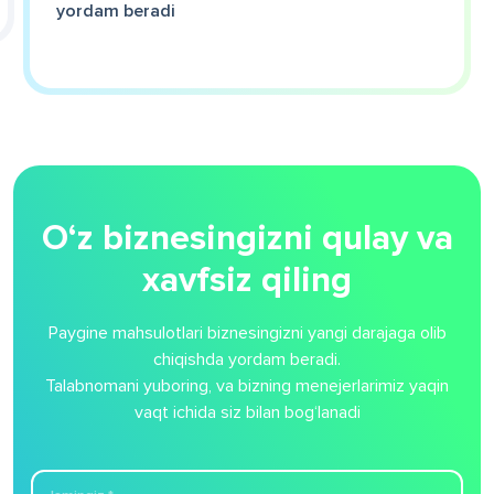
yordam beradi
O‘z biznesingizni qulay va
xavfsiz qiling
Paygine mahsulotlari biznesingizni yangi darajaga olib
chiqishda yordam beradi.
Talabnomani yuboring, va bizning menejerlarimiz yaqin
vaqt ichida siz bilan bog‘lanadi