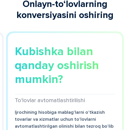
Onlayn-to‘lovlarning
konversiyasini oshiring
Kubishka bilan
qanday oshirish
mumkin?
To‘lovlar avtomatlashtirilishi
Ijrochining hisobiga mablag‘larni o‘tkazish
tovarlar va xizmatlar uchun to‘lovlarni
avtomatlashtirilgan olinishi bilan tezroq bo‘lib