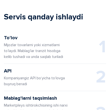
Servis qanday ishlaydi
To‘lov
1
Mijozlar tovarlarni yoki xizmatlarni
to‘laydi. Mablag‘lar tranzit hisobga
kelib tushadi va unda saqlab turiladi
2
API
Kompaniyangiz API bo‘yicha to‘lovga
buyruq beradi
Mablag‘larni taqsimlash
Marketpleys ishtirokchisining ishi narxi