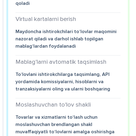
qoladi
Virtual kartalarni berish
Maydoncha ishtirokchilari to‘lovlar maqomini
nazorat qiladi va darhol ishlab topilgan
mablag‘lardan foydalanadi
Mablag‘larni avtomatik taqsimlash
To‘lovlani ishtirokchilarga taqsimlang, API
yordamida komissiyalarni, hisoblarni va
tranzaksiyalarni oling va ularni boshqaring
Moslashuvchan to‘lov shakli
Tovarlar va xizmatlarni to‘lash uchun
moslashuvchan brendlangan shakl
muvaffaqiyatli to‘lovlarni amalga oshirishga