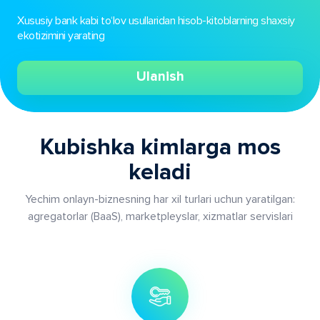
Xususiy bank kabi to‘lov usullaridan hisob-kitoblarning shaxsiy
ekotizimini yarating
Ulanish
Kubishka kimlarga mos
keladi
Yechim onlayn-biznesning har xil turlari uchun yaratilgan:
agregatorlar (BaaS), marketpleyslar, xizmatlar servislari